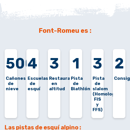
Font-Romeu es :
500
4
3
1
3
2
Cañones
Escuelas
Restaurantes
Pista
Pista
Consi
de
de
en
de
de
nieve
esquí
altitud
Biathlón
slalom
(Homologada
FIS
y
FFS)
Las pistas de esquí alpino :