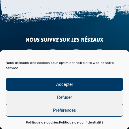
NOUS SUIVRE SUR LES RÉSEAUX
Nous utilisons des cookies pour optimiser notre site web et notre
service.
ACCÈS
CONTACT
PARTENAIRES
Accepter
PRESSE & MÉDIAS
BLOG HISTOIRE ET ARCHIVES DE FONT ROMEU
Refuser
Mentions légales
Politique de cookies
Préférences
Réalisation :
Laetimprove
Politique de cookies
Politique de confidentialité