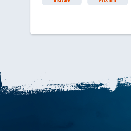
Intitulé
Prix min