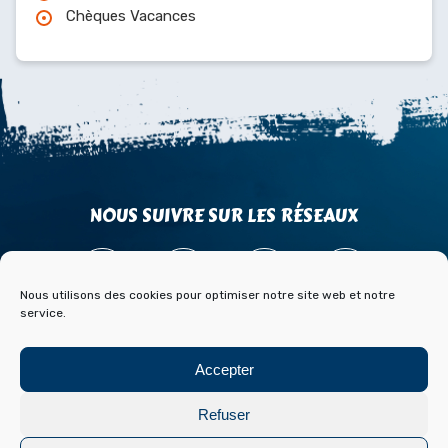
Chèques Vacances
NOUS SUIVRE SUR LES RÉSEAUX
Nous utilisons des cookies pour optimiser notre site web et notre
service.
ACCÈS
CONTACT
PARTENAIRES
Accepter
PRESSE & MÉDIAS
BLOG HISTOIRE ET ARCHIVES DE FONT ROMEU
Refuser