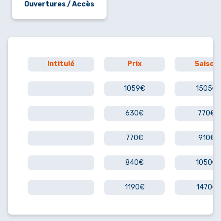
Ouvertures / Accès
Intitulé
Prix
Saison
1059€
1505€
630€
770€
770€
910€
840€
1050€
1190€
1470€