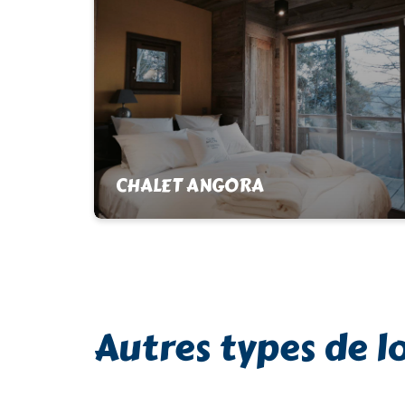
CHALET ANGORA
Rue de la Tour des Maures
Alquiler chalet de lujo "Les Chalets
Secrets collection ****" Chalet de lujo
con servicios hoteleros: El Chalet Angora
Autres types de 
en el…
Tél :
04 68 30 97 12