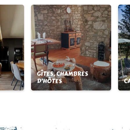
GÎTES, CHAMBRES
D’HÔTES
C