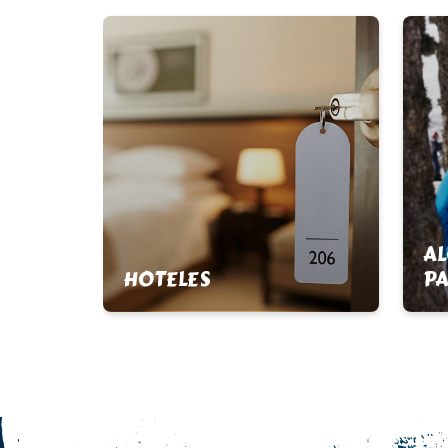
AL
HOTELES
PA