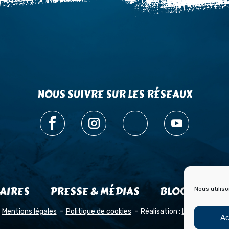
NOUS SUIVRE SUR LES RÉSEAUX
AIRES
PRESSE & MÉDIAS
BLOG HISTOI
Nous utilis
Mentions légales
Politique de cookies
Réalisation :
Laetimprove
Ac