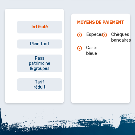
MOYENS DE PAIEMENT
Prix
Intitulé
min
Espèces
Chèques
bancaires
Plein tarif
€
Carte
bleue
Pass
patrimoine
€
& groupes
Tarif
€
réduit