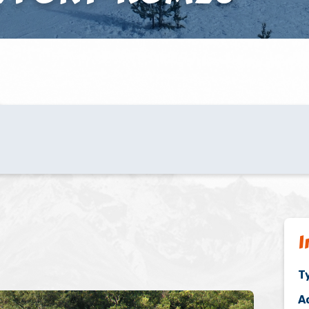
I
T
A