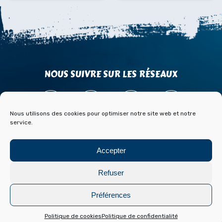
NOUS SUIVRE SUR LES RÉSEAUX
Nous utilisons des cookies pour optimiser notre site web et notre
service.
ACCÈS
CONTACT
PARTENAIRES
Accepter
PRESSE & MÉDIAS
BLOG HISTOIRE ET ARCHIVES DE FONT ROMEU
Refuser
Mentions légales
Politique de cookies
Préférences
Réalisation :
Laetimprove
Politique de cookies
Politique de confidentialité