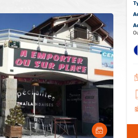
T
A
A
O