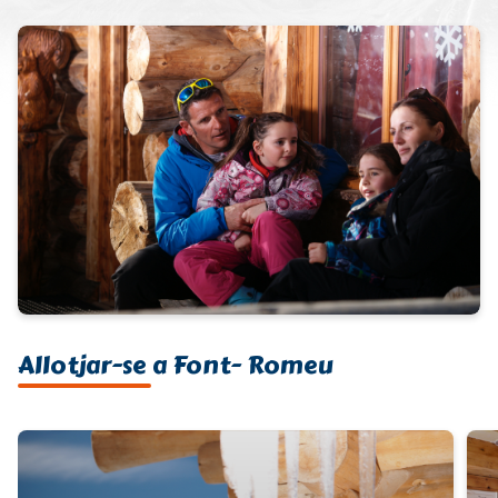
Allotjar-se a Font- Romeu