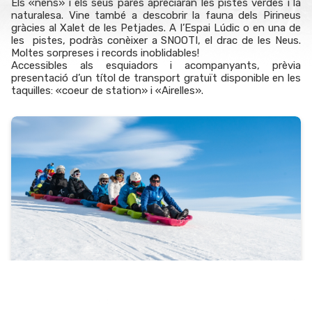
Els «nens» i els seus pares apreciaran les pistes verdes i la
naturalesa. Vine també a descobrir la fauna dels Pirineus
gràcies al Xalet de les Petjades. A l’Espai Lúdic o en una de
les pistes, podràs conèixer a SNOOTI, el drac de les Neus.
Moltes sorpreses i records inoblidables!
Accessibles als esquiadors i acompanyants, prèvia
presentació d’un títol de transport gratuït disponible en les
taquilles: «coeur de station» i «Airelles».