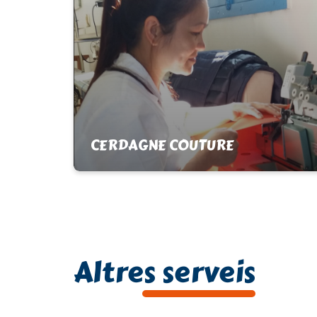
CERDAGNE COUTURE
Egat
Costurera creativa. Fabricació d'articles
de qualsevol matèria. Retoc, creació,
transformació, renovació,
Altres serveis
personalització, flocat, brodat (homes,
dones, nens, bebès, roba de…
Tél :
+33 (0)6 08 35 90 39