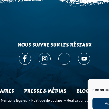
NOUS SUIVRE SUR LES RÉSEAUX
AIRES
PRESSE & MÉDIAS
BLOG HISTOI
Nous utilis
Mentions légales
Politique de cookies
Réalisation :
Laetimprove
Ac