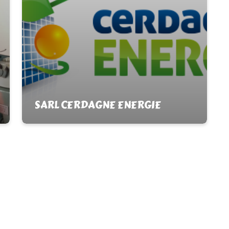
SARL CERDAGNE ENERGIE
En savoir plus
12 Avenue du Professeur Trombe
En savoir
Energia renovable, solar fotovoltaica i
tèrmica Bombes de calor Lloguer de
cotxes Cerdagne Energia forma part de
la…
Tél :
04 68 30 19 37