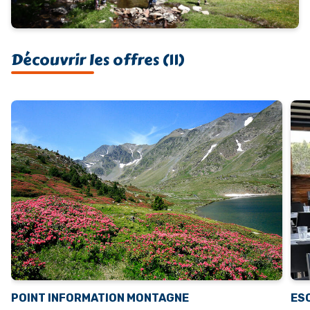
Découvrir les offres (11)
POINT INFORMATION MONTAGNE
ES