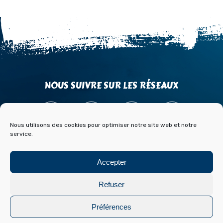
NOUS SUIVRE SUR LES RÉSEAUX
Nous utilisons des cookies pour optimiser notre site web et notre
service.
ACCÈS
CONTACT
PARTENAIRES
Accepter
PRESSE & MÉDIAS
BLOG HISTOIRE ET ARCHIVES DE FONT ROMEU
Refuser
Mentions légales
Politique de cookies
Préférences
Réalisation :
Laetimprove