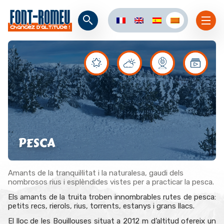
PESCA
Amants de la tranquil·litat i la naturalesa, gaudi dels
nombrosos rius i esplèndides vistes per a practicar la pesca.
Els amants de la truita troben innombrables rutes de pesca:
petits recs, rierols, rius, torrents, estanys i grans llacs.
El lloc de les Bouillouses situat a 2012 m d’altitud ofereix un