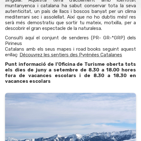
singular. Aquesta terra d’acolliment amb identitat
muntanyenca i catalana ha sabut conservar tota la seva
autenticitat, un país de llacs i boscos banyat per un clima
mediterrani sec i assolellat. Així que no ho dubtis més! res
serà més demostratiu que sortir tu mateix, motxilla, per a
descobrir el gran espectacle de la naturalesa.
Consulti aquí el conjunt de senderes (PR- GR-*GRP) dels
Pirineus
Catalans amb els seus mapes i road books seguint aquest
enllaç:
Découvrez les sentiers des Pyrénées Catalanes
Punt informació de l’Oficina de Turisme oberta tots
els dies de juny a setembre de 8.30 a 18.00 hores
fora de vacances escolars i de 8.30 a 18.30 en
vacances escolars