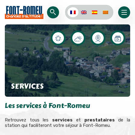
SERVICES
Les services à Font-Romeu
Retrouvez tous les
services
et
prestataires
de la
station qui faciliteront votre séjour à Font-Romeu.