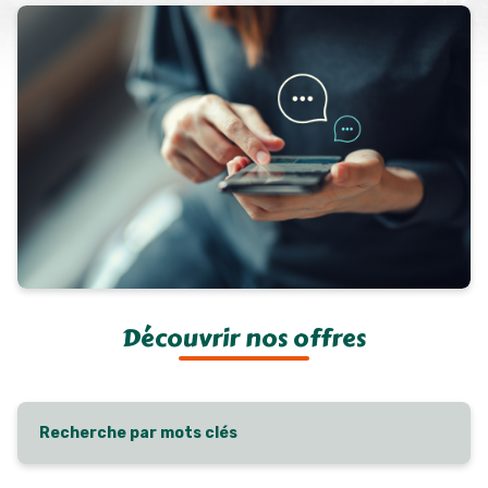
Découvrir nos offres