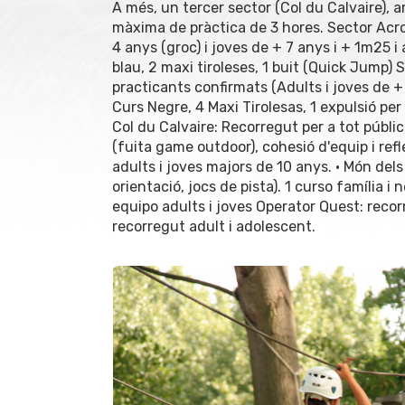
A més, un tercer sector (Col du Calvaire), 
màxima de pràctica de 3 hores. Sector Acrob
4 anys (groc) i joves de + 7 anys i + 1m25 i 
blau, 2 maxi tiroleses, 1 buit (Quick Jump) 
practicants confirmats (Adults i joves de +
Curs Negre, 4 Maxi Tirolesas, 1 expulsió per
Col du Calvaire: Recorregut per a tot públi
(fuita game outdoor), cohesió d'equip i ref
adults i joves majors de 10 anys. • Món dels 
orientació, jocs de pista). 1 curso família i 
equipo adults i joves Operator Quest: recor
recorregut adult i adolescent.