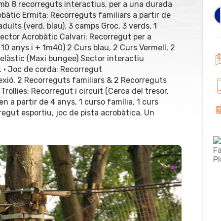
amb 8 recorreguts interactius, per a una durada
àtic Ermita: Recorreguts familiars a partir de
adults (verd, blau). 3 camps Groc, 3 verds, 1
Sector Acrobàtic Calvari: Recorregut per a
 10 anys i + 1m40) 2 Curs blau, 2 Curs Vermell, 2
 elàstic (Maxi bungee) Sector interactiu
c. • Joc de corda: Recorregut
lexió. 2 Recorreguts familiars & 2 Recorreguts
Trollies: Recorregut i circuit (Cerca del tresor,
nen a partir de 4 anys, 1 curso família, 1 curs
regut esportiu, joc de pista acrobàtica. Un