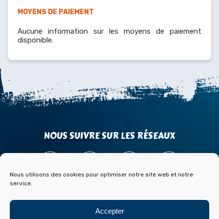
MOYENS DE PAIEMENT
Aucune information sur les moyens de paiement
disponible.
NOUS SUIVRE SUR LES RÉSEAUX
Nous utilisons des cookies pour optimiser notre site web et notre
service.
ACCÈS
CONTACT
PARTENAIRES
Accepter