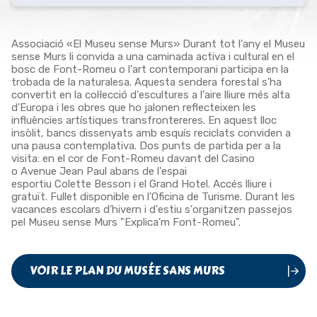
Associació «El Museu sense Murs» Durant tot l'any el Museu
sense Murs li convida a una caminada activa i cultural en el
bosc de Font-Romeu o l'art contemporani participa en la
trobada de la naturalesa. Aquesta sendera forestal s'ha
convertit en la col·lecció d'escultures a l'aire lliure més alta
d'Europa i les obres que ho jalonen reflecteixen les
influències artístiques transfrontereres. En aquest lloc
insòlit, bancs dissenyats amb esquís reciclats conviden a
una pausa contemplativa. Dos punts de partida per a la
visita: en el cor de Font-Romeu davant del Casino
o Avenue Jean Paul abans de l'espai
esportiu Colette Besson i el Grand Hotel. Accés lliure i
gratuït. Fullet disponible en l'Oficina de Turisme. Durant les
vacances escolars d'hivern i d'estiu s'organitzen passejos
pel Museu sense Murs "Explica'm Font-Romeu".
VOIR LE PLAN DU MUSÉE SANS MURS