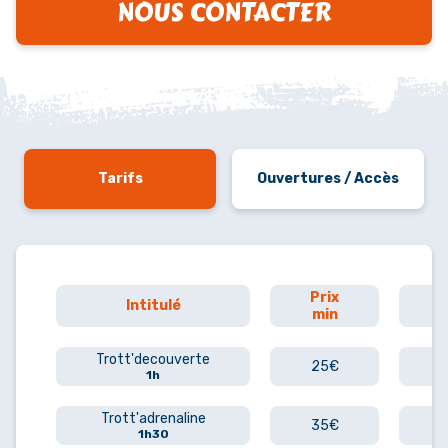
NOUS CONTACTER
Tarifs
Ouvertures / Accès
Prix
P
Intitulé
min
Trott'decouverte
25€
1h
Trott'adrenaline
35€
1h30