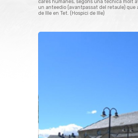
cares humanes, segons una tècnica molt av
un anteedio (avantpassat del retaule) que a
de Ille en Tet. (Hospici de Ille)