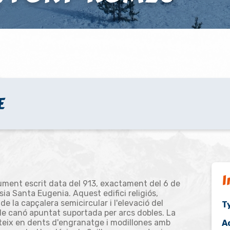
E
I
ument escrit data del 913, exactament del 6 de
sia Santa Eugenia. Aquest edifici religiós,
 de la capçalera semicircular i l'elevació del
T
de canó apuntat suportada per arcs dobles. La
steix en dents d'engranatge i modillones amb
A