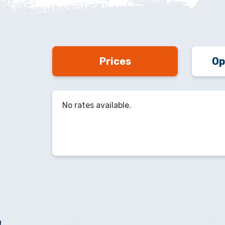
Prices
Op
No rates available.