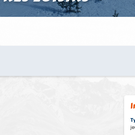
I
Ty
j