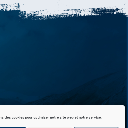
 ET ARCHIVES DE FONT ROMEU
ons des cookies pour optimiser notre site web et notre service.