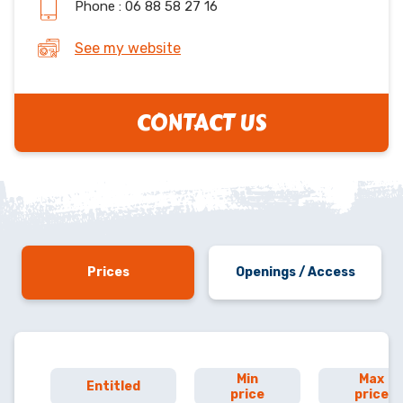
Phone : 06 88 58 27 16
See my website
CONTACT US
Prices
Openings / Access
Min
Max
Entitled
price
price