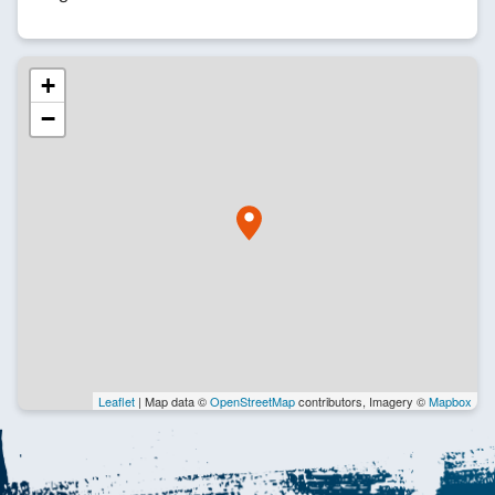
+
−
Leaflet
| Map data ©
OpenStreetMap
contributors, Imagery ©
Mapbox