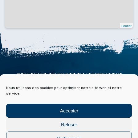
Leaflet
FOLLOW US ON THE SOCIALS NETWORKS
Nous utilisons des cookies pour optimiser notre site web et notre
service.
Accepter
ACCESS
CONTACT
PARTNERS
PRESS & MEDIA
Refuser
BLOG HISTOIRE ET ARCHIVES DE FONT ROMEU