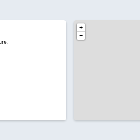
+
−
ure.