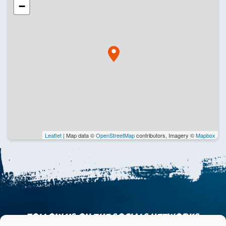
−
Leaflet
| Map data ©
OpenStreetMap
contributors, Imagery ©
Mapbox
FOLLOW US ON THE SOCIALS NETWORKS