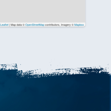
Leaflet
| Map data ©
OpenStreetMap
contributors, Imagery ©
Mapbox