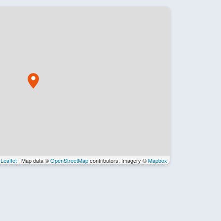
Leaflet
| Map data ©
OpenStreetMap
contributors, Imagery ©
Mapbox