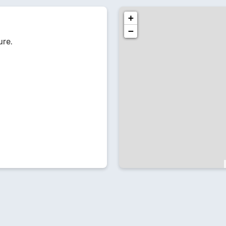
+
−
ure.