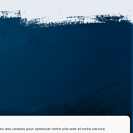
 ET ARCHIVES DE FONT ROMEU
ons des cookies pour optimiser notre site web et notre service.