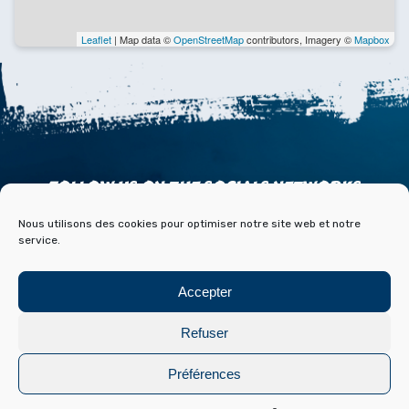
Leaflet
| Map data ©
OpenStreetMap
contributors, Imagery ©
Mapbox
FOLLOW US ON THE SOCIALS NETWORKS
Nous utilisons des cookies pour optimiser notre site web et notre
service.
Accepter
ACCESS
CONTACT
PARTNERS
PRESS & MEDIA
Refuser
BLOG HISTOIRE ET ARCHIVES DE FONT ROMEU
Préférences
Legal Notice
Cookies policy
Conception :
Laetimprove