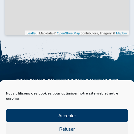
Leaflet
| Map data ©
OpenStreetMap
contributors, Imagery ©
Mapbox
FOLLOW US ON THE SOCIALS NETWORKS
Nous utilisons des cookies pour optimiser notre site web et notre
service.
Accepter
ACCESS
CONTACT
PARTNERS
PRESS & MEDIA
Refuser