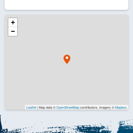
+
−
Leaflet
| Map data ©
OpenStreetMap
contributors, Imagery ©
Mapbox