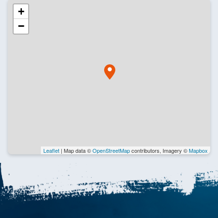
+
−
Leaflet
| Map data ©
OpenStreetMap
contributors, Imagery ©
Mapbox