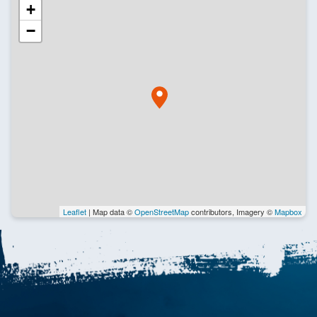
+
−
Leaflet
| Map data ©
OpenStreetMap
contributors, Imagery ©
Mapbox