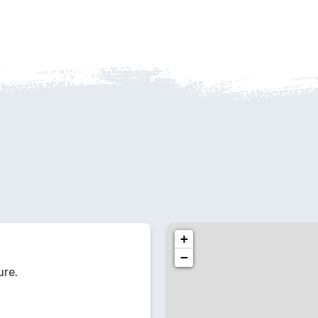
+
−
ure.