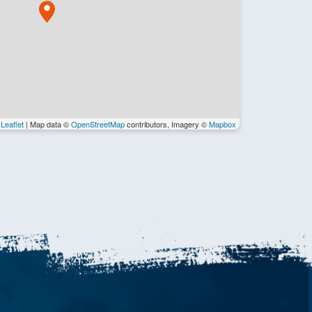
Leaflet
| Map data ©
OpenStreetMap
contributors, Imagery ©
Mapbox