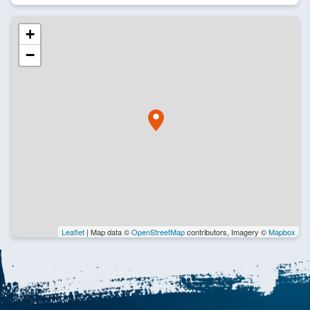
+
−
Leaflet
| Map data ©
OpenStreetMap
contributors, Imagery ©
Mapbox