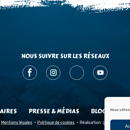
NOUS SUIVRE SUR LES RÉSEAUX
AIRES
PRESSE & MÉDIAS
BLOG HISTOI
Nous utilis
Mentions légales
Politique de cookies
Réalisation :
Laetimprove
Ac