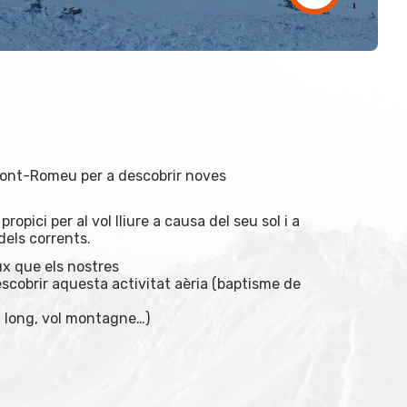
 Font-Romeu per a descobrir noves
ropici per al vol lliure a causa del seu sol i a
dels corrents.
ux que els nostres
scobrir aquesta activitat aèria (baptisme de
l long, vol montagne…)