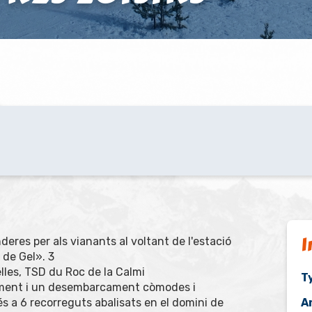
I
eres per als vianants al voltant de l'estació
 de Gel». 3
lles, TSD du Roc de la Calmi
Ty
ment i un desembarcament còmodes i
s a 6 recorreguts abalisats en el domini de
A