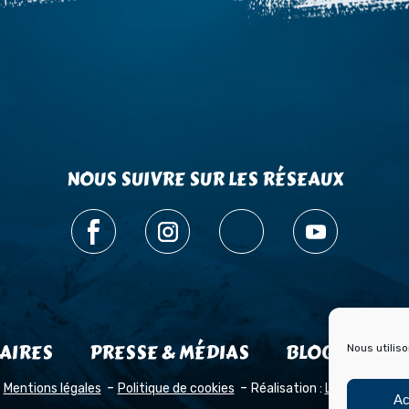
NOUS SUIVRE SUR LES RÉSEAUX
AIRES
PRESSE & MÉDIAS
BLOG HISTOI
Nous utilis
Mentions légales
Politique de cookies
Réalisation :
Laetimprove
Ac