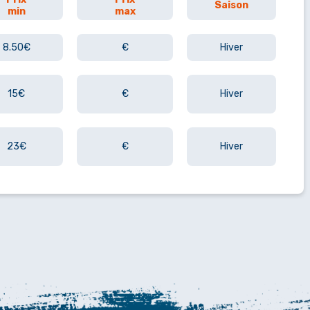
Saison
min
max
8.50€
€
Hiver
15€
€
Hiver
23€
€
Hiver