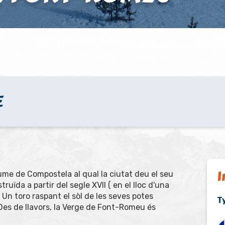
E
I
ume de Compostela al qual la ciutat deu el seu
truïda a partir del segle XVII ( en el lloc d'una
 Un toro raspant el sòl de les seves potes
T
Des de llavors, la Verge de Font-Romeu és