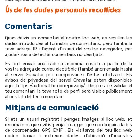
Ús de les dades personals recollides
Comentaris
Quan deixis un comentari al nostre lloc web, es recullen les
dades introduïdes al formulari de comentaris, però també la
teva adreça IP i l’agent d’usuari del vostre navegador, per
ajudar-nos a detectar comentaris no desitjats.
Es pot enviar una cadena anònima creada a partir de la
vostra adreça de correu electrònic (també anomenada hash)
al servei Gravatar per comprovar si l’estàs utilitzant. Els
avisos de privadesa del servei Gravatar estan disponibles
aquí: https://automattic.com/privacy/. Després de validar el
teu comentari, la teva foto de perfil serà visible públicament
al costat del teu comentari.
Mitjans de comunicació
Si ets un usuari registrat i penges imatges al lloc web, et
recomanem que evitis penjar imatges que continguin dades
de coordenades GPS EXIF ​​​​. Els visitants del teu lloc web
poden baixar i extreure dades d’ubicació d’aquestes