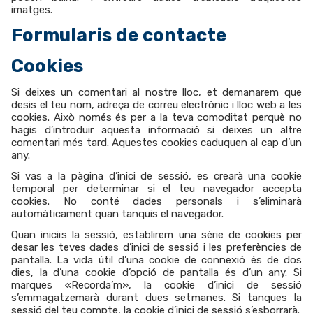
imatges.
Formularis de contacte
Cookies
Si deixes un comentari al nostre lloc, et demanarem que
desis el teu nom, adreça de correu electrònic i lloc web a les
cookies. Això només és per a la teva comoditat perquè no
hagis d’introduir aquesta informació si deixes un altre
comentari més tard. Aquestes cookies caduquen al cap d’un
any.
Si vas a la pàgina d’inici de sessió, es crearà una cookie
temporal per determinar si el teu navegador accepta
cookies. No conté dades personals i s’eliminarà
automàticament quan tanquis el navegador.
Quan iniciïs la sessió, establirem una sèrie de cookies per
desar les teves dades d’inici de sessió i les preferències de
pantalla. La vida útil d’una cookie de connexió és de dos
dies, la d’una cookie d’opció de pantalla és d’un any. Si
marques «Recorda’m», la cookie d’inici de sessió
s’emmagatzemarà durant dues setmanes. Si tanques la
sessió del teu compte, la cookie d’inici de sessió s’esborrarà.