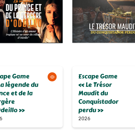
cape Game
Escape Game
a légende du
« Le Trésor
nce et de la
Maudit du
rgère
Conquistador
deillo »
perdu »
6
2026