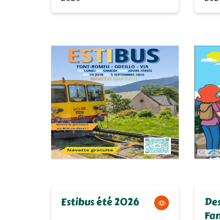
Estibus été 2026
Des
Fam