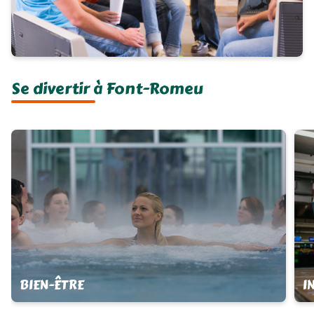
Se divertir à Font-Romeu
BIEN-ÊTRE
I