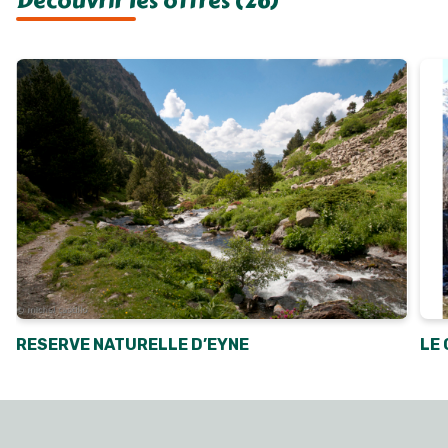
Découvrir les offres (26)
RESERVE NATURELLE D’EYNE
LE