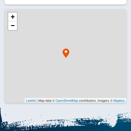
+
−
Leaflet
| Map data ©
OpenStreetMap
contributors, Imagery ©
Mapbox