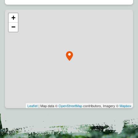
+
−
Leaflet
| Map data ©
OpenStreetMap
contributors, Imagery ©
Mapbox