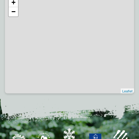
+
−
Leaflet