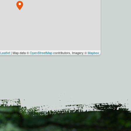
Leaflet
| Map data ©
OpenStreetMap
contributors, Imagery ©
Mapbox