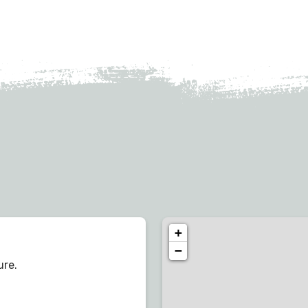
+
−
ure.