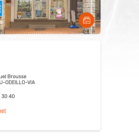
el Brousse
U-ODEILLO-VIA
0 30 40
net