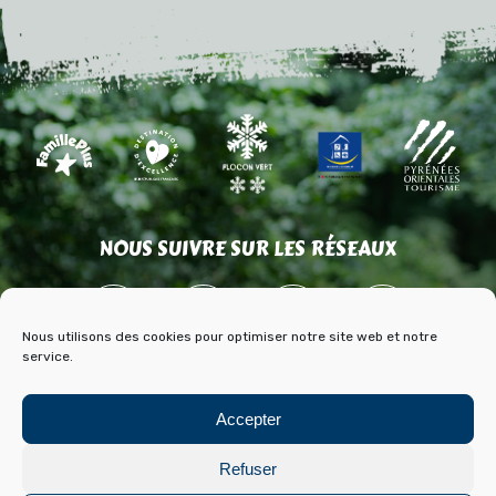
NOUS SUIVRE SUR LES RÉSEAUX
Nous utilisons des cookies pour optimiser notre site web et notre
service.
ACCÈS
CONTACT
PARTENAIRES
Accepter
PRESSE & MÉDIAS
BLOG HISTOIRE ET ARCHIVES DE FONT ROMEU
Refuser