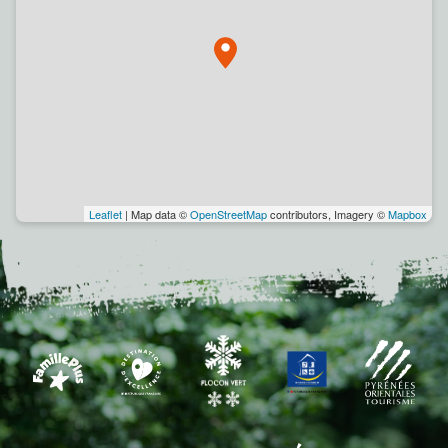
Leaflet
| Map data ©
OpenStreetMap
contributors, Imagery ©
Mapbox