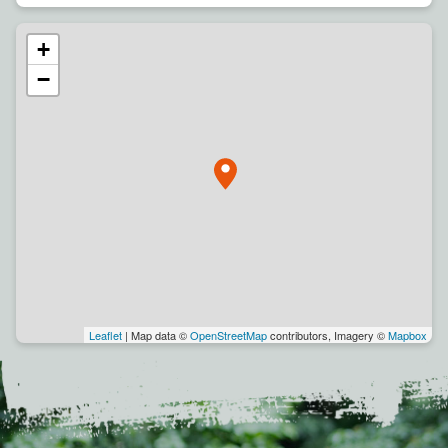
+
−
Leaflet
| Map data ©
OpenStreetMap
contributors, Imagery ©
Mapbox